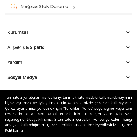
Mağaza Stok Durumu
Kurumsal
Alışveriş & Sipariş
Yardım
Sosyal Medya
Mobil Uygulamalar
Tüm site ziyaretçilerimizi daha iyi tanımak, sitemizdeki kullanıcı deneyimini
kişiselleştirmek ve iyileştirmek için web sitemizde çerezler kullanıyoruz.
Özdilekteyim'de Taksit Avantajları
Çerez ayarlarınızı yönetmek için “Tercihleri Yönet” seçeneğine veya tüm
çerezlerin kullanımını kabul etmek için “Tüm Çerezlere İzin Ver”
seçeneğine tıklayabilirsiniz. Sitemizdeki çerezleri ve bu çerezleri hangi
amaçla kullandığımızı Çerez Politikası’ndan inceleyebilirsiniz.
Çerez
Politikamız
Güvenli Alışveriş