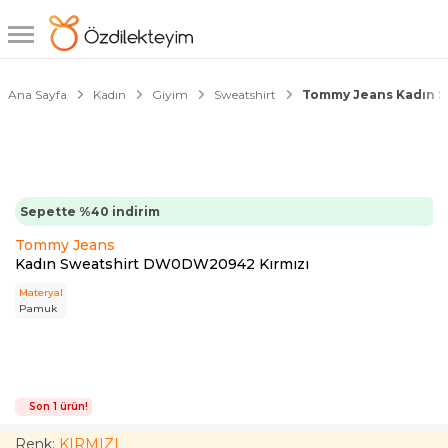
1/4
Ana Sayfa
Kadın
Giyim
Sweatshirt
Tommy Jeans Kadın 
Sepette %40 indirim
Tommy Jeans
Kadın Sweatshirt DW0DW20942 Kırmızı
Materyal
Pamuk
Son 1 ürün!
Renk:
KIRMIZI