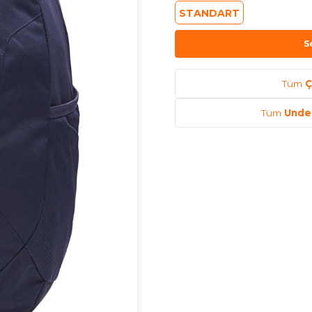
STANDART
S
Tüm
Ç
Tüm
Unde