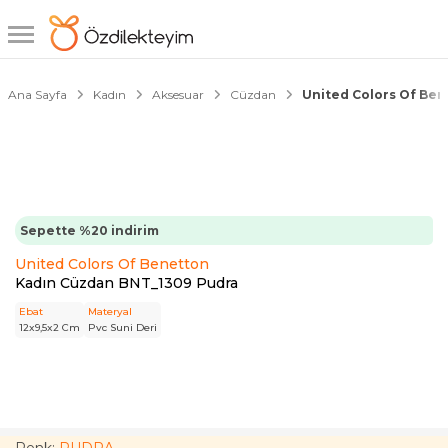
1/2
Ana Sayfa
Kadın
Aksesuar
Cüzdan
United Colors Of Be
Sepette %20 indirim
United Colors Of Benetton
Kadın Cüzdan BNT_1309 Pudra
Ebat
Materyal
12x9,5x2 Cm
Pvc Suni Deri