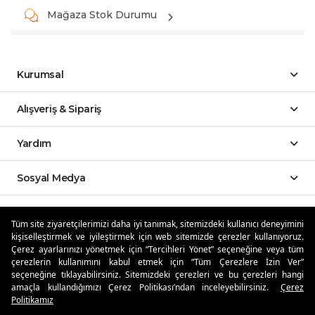
Mağaza Stok Durumu
Kurumsal
Alışveriş & Sipariş
Yardım
Sosyal Medya
Mobil Uygulamalar
Tüm site ziyaretçilerimizi daha iyi tanımak, sitemizdeki kullanıcı deneyimini
kişiselleştirmek ve iyileştirmek için web sitemizde çerezler kullanıyoruz.
Özdilekteyim'de Taksit Avantajları
Çerez ayarlarınızı yönetmek için “Tercihleri Yönet” seçeneğine veya tüm
çerezlerin kullanımını kabul etmek için “Tüm Çerezlere İzin Ver”
seçeneğine tıklayabilirsiniz. Sitemizdeki çerezleri ve bu çerezleri hangi
amaçla kullandığımızı Çerez Politikası’ndan inceleyebilirsiniz.
Çerez
Politikamız
Güvenli Alışveriş