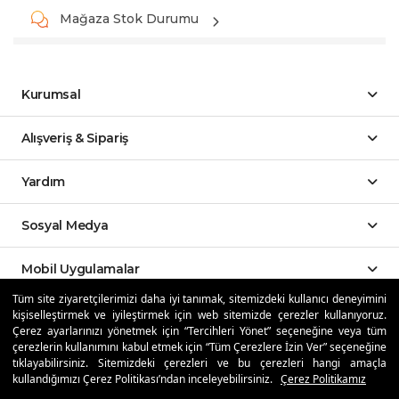
Mağaza Stok Durumu
Kurumsal
Alışveriş & Sipariş
Yardım
Sosyal Medya
Mobil Uygulamalar
Tüm site ziyaretçilerimizi daha iyi tanımak, sitemizdeki kullanıcı deneyimini
kişiselleştirmek ve iyileştirmek için web sitemizde çerezler kullanıyoruz.
Özdilekteyim'de Taksit Avantajları
Çerez ayarlarınızı yönetmek için “Tercihleri Yönet” seçeneğine veya tüm
çerezlerin kullanımını kabul etmek için “Tüm Çerezlere İzin Ver” seçeneğine
tıklayabilirsiniz. Sitemizdeki çerezleri ve bu çerezleri hangi amaçla
kullandığımızı Çerez Politikası’ndan inceleyebilirsiniz.
Çerez Politikamız
Güvenli Alışveriş