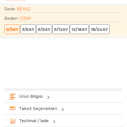
Renk:
BEYAZ
Beden
:
0/3AY
0/3AY
3/6AY
6/9AY
9/12AY
12/18AY
18/24AY
Ürün Bilgisi
Taksit Seçenekleri
Teslimat / İade