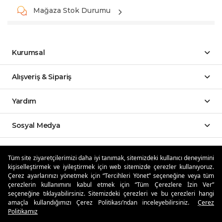
Mağaza Stok Durumu
Kurumsal
Alışveriş & Sipariş
Yardım
Sosyal Medya
Mobil Uygulamalar
Tüm site ziyaretçilerimizi daha iyi tanımak, sitemizdeki kullanıcı deneyimini
kişiselleştirmek ve iyileştirmek için web sitemizde çerezler kullanıyoruz.
Özdilekteyim'de Taksit Avantajları
Çerez ayarlarınızı yönetmek için “Tercihleri Yönet” seçeneğine veya tüm
çerezlerin kullanımını kabul etmek için “Tüm Çerezlere İzin Ver”
seçeneğine tıklayabilirsiniz. Sitemizdeki çerezleri ve bu çerezleri hangi
amaçla kullandığımızı Çerez Politikası’ndan inceleyebilirsiniz.
Çerez
Politikamız
Güvenli Alışveriş