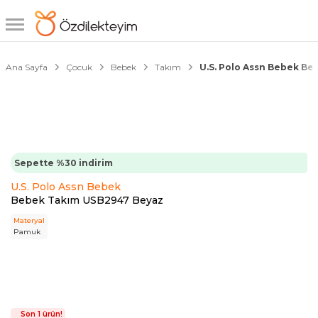
1/9
Ana Sayfa
Çocuk
Bebek
Takım
U.S. Polo Assn Bebek B
Sepette %30 indirim
U.S. Polo Assn Bebek
Bebek Takım USB2947 Beyaz
Materyal
Pamuk
Son 1 ürün!