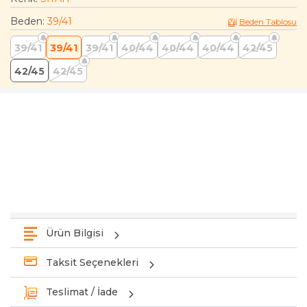
Beden
:
39/41
Beden Tablosu
39/41
39/41
39/41
40/44
40/44
40/44
42/45
42/45
42/45
Ürün Bilgisi
Taksit Seçenekleri
Teslimat / İade