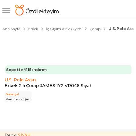
1/4
Ana Sayfa
Erkek
İç Giyim & Ev Giyim
Çorap
U.S. Polo Ass
Sepette %15 indirim
U.S. Polo Assn.
Erkek 2'li Çorap JAMES IY2 VR046 Siyah
Materyal
Pamuk-Karışım
Renk:
SİYAH