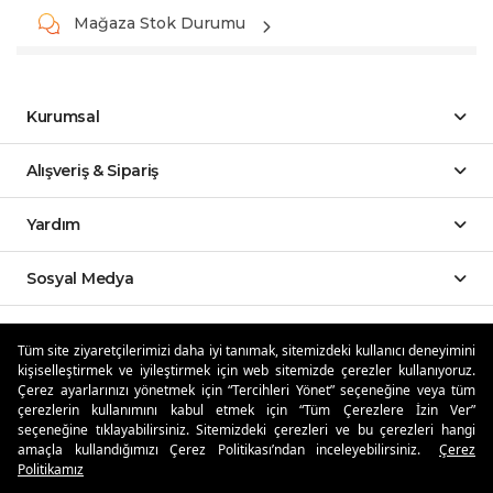
Mağaza Stok Durumu
Kurumsal
Alışveriş & Sipariş
Yardım
Sosyal Medya
Mobil Uygulamalar
Tüm site ziyaretçilerimizi daha iyi tanımak, sitemizdeki kullanıcı deneyimini
kişiselleştirmek ve iyileştirmek için web sitemizde çerezler kullanıyoruz.
Özdilekteyim'de Taksit Avantajları
Çerez ayarlarınızı yönetmek için “Tercihleri Yönet” seçeneğine veya tüm
çerezlerin kullanımını kabul etmek için “Tüm Çerezlere İzin Ver”
seçeneğine tıklayabilirsiniz. Sitemizdeki çerezleri ve bu çerezleri hangi
amaçla kullandığımızı Çerez Politikası’ndan inceleyebilirsiniz.
Çerez
Politikamız
Güvenli Alışveriş