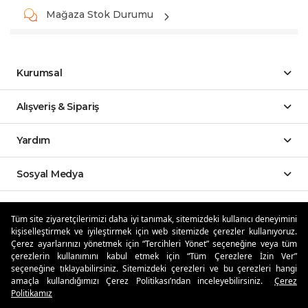
Mağaza Stok Durumu
Kurumsal
Alışveriş & Sipariş
Yardım
Sosyal Medya
Mobil Uygulamalar
Tüm site ziyaretçilerimizi daha iyi tanımak, sitemizdeki kullanıcı deneyimini
kişiselleştirmek ve iyileştirmek için web sitemizde çerezler kullanıyoruz.
Özdilekteyim'de Taksit Avantajları
Çerez ayarlarınızı yönetmek için “Tercihleri Yönet” seçeneğine veya tüm
çerezlerin kullanımını kabul etmek için “Tüm Çerezlere İzin Ver”
seçeneğine tıklayabilirsiniz. Sitemizdeki çerezleri ve bu çerezleri hangi
amaçla kullandığımızı Çerez Politikası’ndan inceleyebilirsiniz.
Çerez
Politikamız
Güvenli Alışveriş