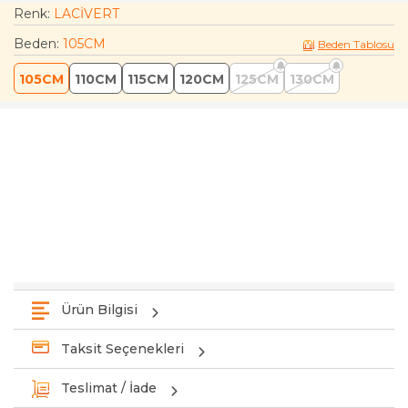
Renk:
LACİVERT
Beden
:
105CM
Beden Tablosu
105CM
110CM
115CM
120CM
125CM
130CM
Ürün Bilgisi
Taksit Seçenekleri
Teslimat / İade