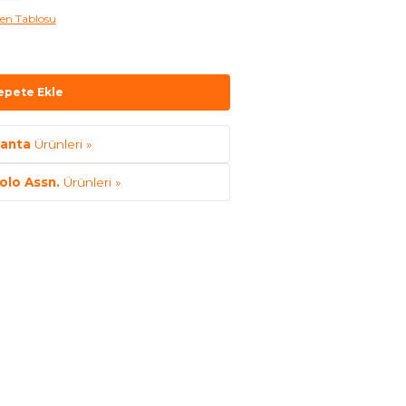
en Tablosu
epete Ekle
anta
Ürünleri »
Polo Assn.
Ürünleri »