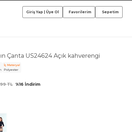
Giriş Yap
|
Üye Ol
Favorilerim
Sepetim
ın Çanta US24624 Açık kahverengi
İç Materyal
m
Polyester
,99 TL
%16 İndirim