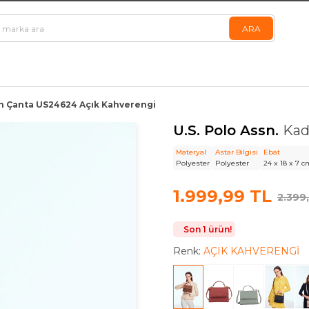
dın Çanta US24624 Açık Kahverengi
U.S. Polo Assn.
Kad
Materyal
Astar Bilgisi
Ebat
Polyester
Polyester
24 x 18 x 7 c
1.999,99 TL
2.399
Son 1 ürün!
Renk:
AÇIK KAHVERENGİ