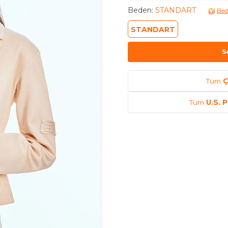
Beden
:
STANDART
Bed
STANDART
S
Tüm
Ç
Tüm
U.S. 