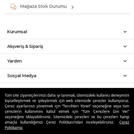
Mağaza Stok Durumu
Kurumsal
Alışveriş & Sipariş
Yardım
Sosyal Medya
Mobil Uygulamalar
Tüm site ziyaretçilerimizi daha iyi tanımak, sitemizdeki kullanıcı deneyimini
kişiselleştirmek ve iyileştirmek için web sitemizde çerezler kullanıyoruz.
Özdilekteyim'de Taksit Avantajları
Çerez ayarlarınızı yönetmek için “Tercihleri Yönet” seçeneğine veya tüm
çerezlerin kullanımını kabul etmek için “Tüm Çerezlere İzin Ver”
seçeneğine tıklayabilirsiniz. Sitemizdeki çerezleri ve bu çerezleri hangi
amaçla kullandığımızı Çerez Politikası’ndan inceleyebilirsiniz.
Çerez
Politikamız
Güvenli Alışveriş