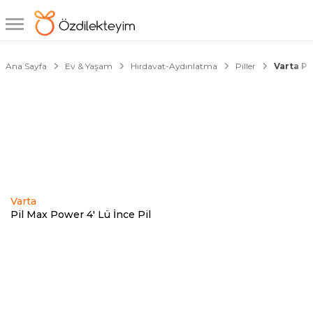
1/1
Ana Sayfa
Ev & Yaşam
Hırdavat-Aydınlatma
Piller
Varta Pi
Varta
Pil Max Power 4' Lü İnce Pil