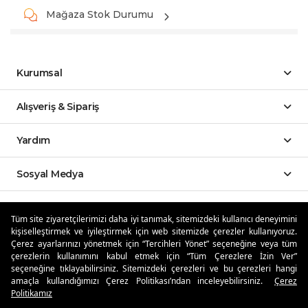
Mağaza Stok Durumu
Kurumsal
Alışveriş & Sipariş
Yardım
Sosyal Medya
Mobil Uygulamalar
Tüm site ziyaretçilerimizi daha iyi tanımak, sitemizdeki kullanıcı deneyimini
kişiselleştirmek ve iyileştirmek için web sitemizde çerezler kullanıyoruz.
Özdilekteyim'de Taksit Avantajları
Çerez ayarlarınızı yönetmek için “Tercihleri Yönet” seçeneğine veya tüm
çerezlerin kullanımını kabul etmek için “Tüm Çerezlere İzin Ver”
seçeneğine tıklayabilirsiniz. Sitemizdeki çerezleri ve bu çerezleri hangi
amaçla kullandığımızı Çerez Politikası’ndan inceleyebilirsiniz.
Çerez
Politikamız
Güvenli Alışveriş