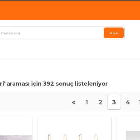
ri"
araması için 392 sonuç listeleniyor
«
1
2
3
4