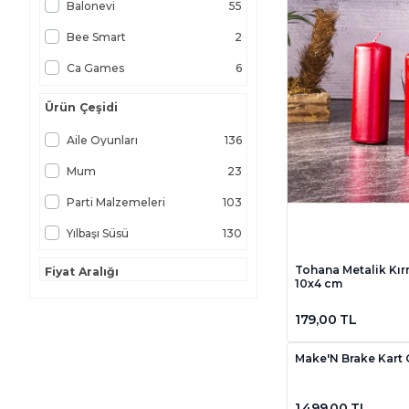
Balonevi
55
Bee Smart
2
Ca Games
6
Ca Puzzle
7
Ürün Çeşidi
Circle Toys
2
Aile Oyunları
136
Cottons & Clouds
3
Mum
23
Çözülmemiş Davalar
10
Parti Malzemeleri
103
Eq Deco
5
Yılbaşı Süsü
130
Games
2
Tohana Metalik Kır
Fiyat Aralığı
10x4 cm
Gizzygame
1
Goliath
1
179,00 TL
Hasbro
2
Make'N Brake Kart
Hometime
2
1.499,00 TL