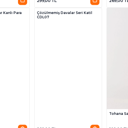
299,00 TL
269,00 T
 Kanlı Para
Çözülmemiş Davalar Seri Katil
CDL07
Tohana S