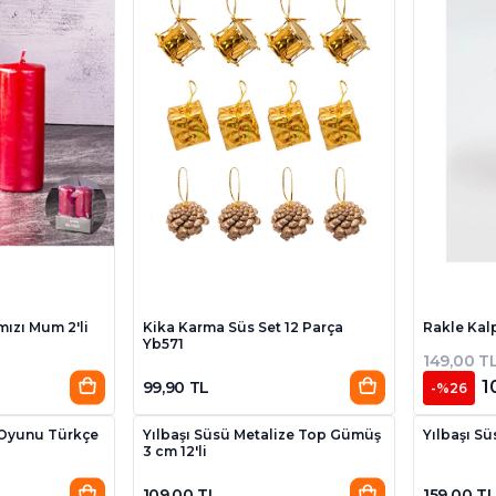
mızı Mum 2'li
Kika Karma Süs Set 12 Parça
Rakle Kal
Yb571
149,00 T
1
99,90 TL
-%26
 Oyunu Türkçe
Yılbaşı Süsü Metalize Top Gümüş
Yılbaşı Sü
3 cm 12'li
109,00 TL
159,00 T