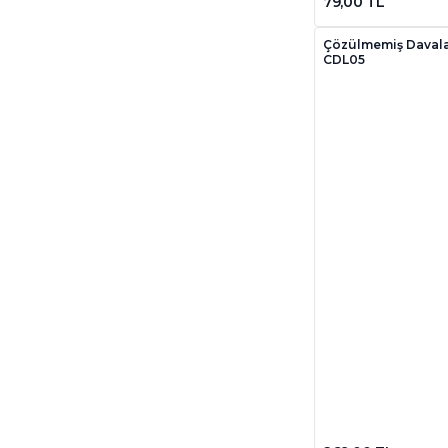
79,00 TL
Çözülmemiş Davalar
CDL05