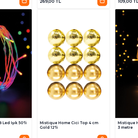
269,00 TL
109,00 T
Led Işık 50'li
Mistique Home Cici Top 4 cm
Mistique H
Gold 12'li
3 metre