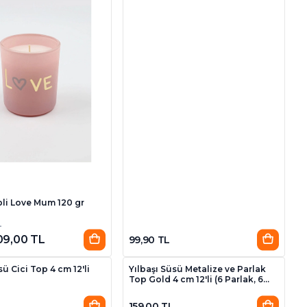
pli Love Mum 120 gr
L
09,00 TL
99,90 TL
sü Cici Top 4 cm 12'li
Yılbaşı Süsü Metalize ve Parlak
Top Gold 4 cm 12'li (6 Parlak, 6
Metalize)
L
159,00 TL