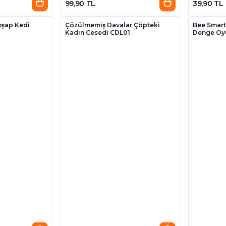
99,90 TL
39,90 TL
hşap Kedi
Çözülmemiş Davalar Çöpteki
Bee Smart
Kadın Cesedi CDL01
Denge Oy