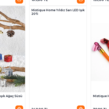
Mistique Home Yıldız Sarı LED Işık
20'li
ışık Ağaç Süsü
Mistique 