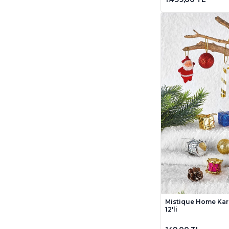
Kayyum Oyuncak
9
Kikajoy
11
Ks Games
37
Matrax
2
Mattel Games
1
Mistique Home
52
Moli Oyuncak
2
Monopoly
1
Newtoys
13
Orca
42
Rafadan Tayfa
1
Rakle
4
Mistique Home Kar
Ravensburger
19
12'li
Roll-Up
6