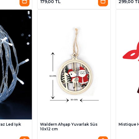
179,00 TL
299,00 T
z Led Işık
Waldern Ahşap Yuvarlak Süs
Mistique 
10x12 cm