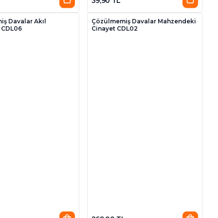
39,90 TL
ş Davalar Akıl
Çözülmemiş Davalar Mahzendeki
i CDL06
Cinayet CDL02