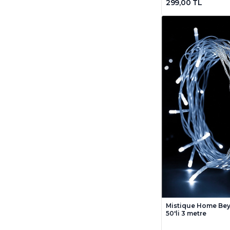
299,00 TL
Mistique Home Beya
50'li 3 metre