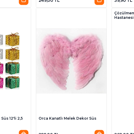
249,00 TL
39,90 TL
Çözülmemi
Hastanes
Süs 12'li 2,5
Orca Kanatlı Melek Dekor Süs