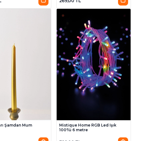
L
269,00 TL
arı Şamdan Mum
Mistique Home RGB Led Işık
100'lü 6 metre