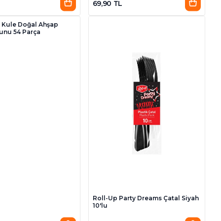
69,90 TL
 Kule Doğal Ahşap
unu 54 Parça
Roll-Up Party Dreams Çatal Siyah
10'lu