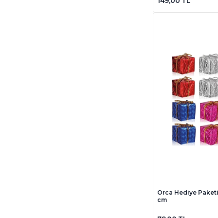
149,00 TL
Samatlı Oyuncak
3
Startech
9
Tabu
2
To-fi-ta
2
Tohana
20
Tomy
4
Uno
6
Utku
1
Waldern
34
ZOE
4
Orca Hediye Paketi 
cm