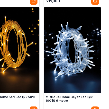
L
399,00 TL
ome Sarı Led Işık 50'li
Mistique Home Beyaz Led Işık
100'lü 6 metre