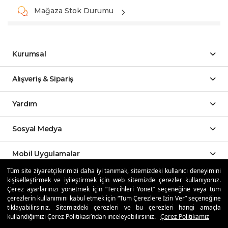
Mağaza Stok Durumu
Kurumsal
Alışveriş & Sipariş
Yardım
Sosyal Medya
Mobil Uygulamalar
Tüm site ziyaretçilerimizi daha iyi tanımak, sitemizdeki kullanıcı deneyimini
kişiselleştirmek ve iyileştirmek için web sitemizde çerezler kullanıyoruz.
Özdilekteyim'de Taksit Avantajları
Çerez ayarlarınızı yönetmek için “Tercihleri Yönet” seçeneğine veya tüm
çerezlerin kullanımını kabul etmek için “Tüm Çerezlere İzin Ver” seçeneğine
tıklayabilirsiniz. Sitemizdeki çerezleri ve bu çerezleri hangi amaçla
kullandığımızı Çerez Politikası’ndan inceleyebilirsiniz.
Çerez Politikamız
Güvenli Alışveriş