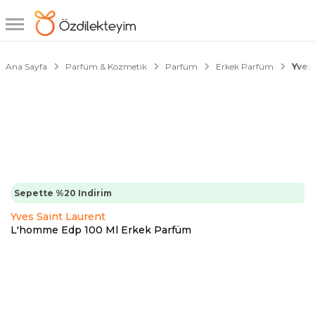
2/5
Ana Sayfa
Parfüm & Kozmetik
Parfüm
Erkek Parfüm
Yves
Sepette %20 Indirim
Yves Saint Laurent
L'homme Edp 100 Ml Erkek Parfüm