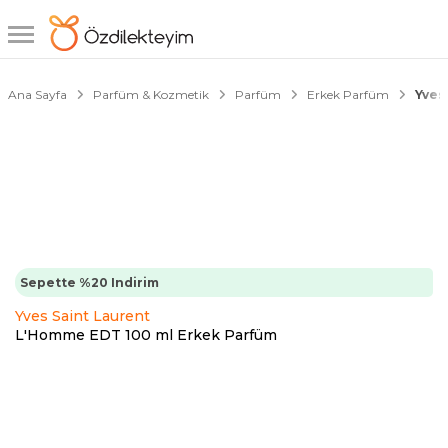
1/2
Ana Sayfa
Parfüm & Kozmetik
Parfüm
Erkek Parfüm
Yves
Sepette %20 Indirim
Yves Saint Laurent
L'Homme EDT 100 ml Erkek Parfüm