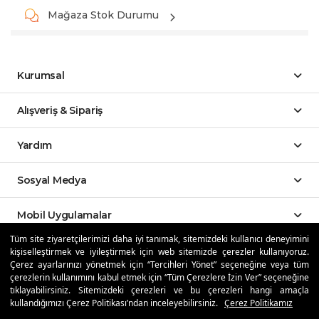
Mağaza Stok Durumu
Kurumsal
Alışveriş & Sipariş
Yardım
Sosyal Medya
Mobil Uygulamalar
Tüm site ziyaretçilerimizi daha iyi tanımak, sitemizdeki kullanıcı deneyimini
kişiselleştirmek ve iyileştirmek için web sitemizde çerezler kullanıyoruz.
Özdilekteyim'de Taksit Avantajları
Çerez ayarlarınızı yönetmek için “Tercihleri Yönet” seçeneğine veya tüm
çerezlerin kullanımını kabul etmek için “Tüm Çerezlere İzin Ver” seçeneğine
tıklayabilirsiniz. Sitemizdeki çerezleri ve bu çerezleri hangi amaçla
kullandığımızı Çerez Politikası’ndan inceleyebilirsiniz.
Çerez Politikamız
Güvenli Alışveriş