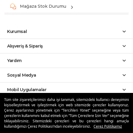
Mağaza Stok Durumu
Kurumsal
Alışveriş & Sipariş
Yardım
Sosyal Medya
Mobil Uygulamalar
Tüm site ziyaretçilerimizi daha iyi tanımak, sitemizdeki kullanıcı deneyimini
kişiselleştirmek ve iyileştirmek için web sitemizde çerezler kullanıyoruz.
Özdilekteyim'de Taksit Avantajları
Çerez ayarlarınızı yönetmek için “Tercihleri Yönet” seçeneğine veya tüm
çerezlerin kullanımını kabul etmek için “Tüm Çerezlere İzin Ver” seçeneğine
tıklayabilirsiniz. Sitemizdeki çerezleri ve bu çerezleri hangi amaçla
kullandığımızı Çerez Politikası’ndan inceleyebilirsiniz.
Çerez Politikamız
Güvenli Alışveriş