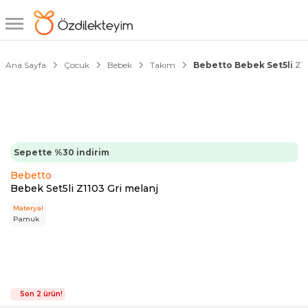
1/2
Ana Sayfa
Çocuk
Bebek
Takım
Bebetto Bebek Set5li Z11
Sepette %30 indirim
Bebetto
Bebek Set5li Z1103 Gri melanj
Materyal
Pamuk
Son 2 ürün!