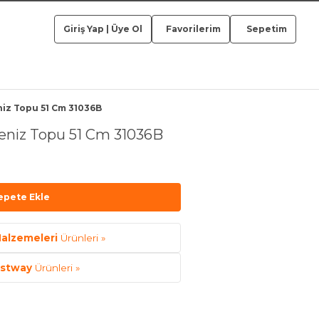
Giriş Yap
|
Üye Ol
Favorilerim
Sepetim
iz Topu 51 Cm 31036B
eniz Topu 51 Cm 31036B
epete Ekle
alzemeleri
Ürünleri »
stway
Ürünleri »