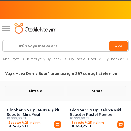
Ana Sayfa
Kırtasiye & Oyuncak
Oyuncak - Hobi
Oyuncaklar
"Açık Hava Deniz Spor"
araması için 297 sonuç listeleniyor
Filtrele
Sırala
Globber Go Up Deluxe Işıklı
Globber Go Up Deluxe Işıklı
Scooter Mint Yeşili
Scooter Pastel Pembe
10.999,00 TL
10.999,00 TL
Sepette %25 İndirim
Sepette %25 İndirim
8.249,25 TL
8.249,25 TL