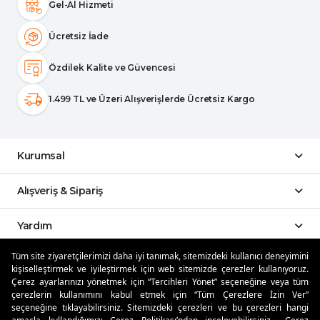
Gel-Al Hizmeti
Ücretsiz İade
Özdilek Kalite ve Güvencesi
1.499 TL ve Üzeri Alışverişlerde Ücretsiz Kargo
Kurumsal
Alışveriş & Sipariş
Yardım
Tüm site ziyaretçilerimizi daha iyi tanımak, sitemizdeki kullanıcı deneyimini
Sosyal Medya
kişiselleştirmek ve iyileştirmek için web sitemizde çerezler kullanıyoruz.
Çerez ayarlarınızı yönetmek için “Tercihleri Yönet” seçeneğine veya tüm
çerezlerin kullanımını kabul etmek için “Tüm Çerezlere İzin Ver”
Mobil Uygulamalar
seçeneğine tıklayabilirsiniz. Sitemizdeki çerezleri ve bu çerezleri hangi