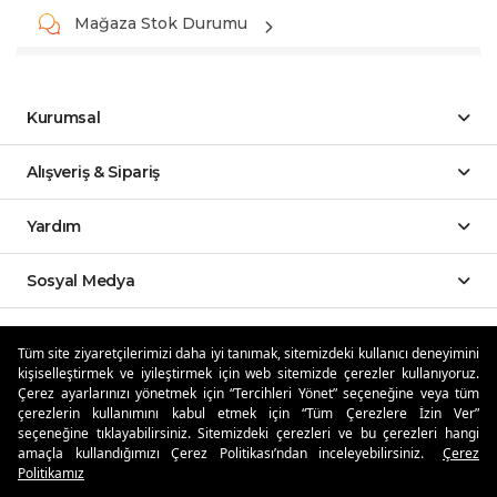
Mağaza Stok Durumu
Kurumsal
Alışveriş & Sipariş
Yardım
Sosyal Medya
Mobil Uygulamalar
Tüm site ziyaretçilerimizi daha iyi tanımak, sitemizdeki kullanıcı deneyimini
kişiselleştirmek ve iyileştirmek için web sitemizde çerezler kullanıyoruz.
Özdilekteyim'de Taksit Avantajları
Çerez ayarlarınızı yönetmek için “Tercihleri Yönet” seçeneğine veya tüm
çerezlerin kullanımını kabul etmek için “Tüm Çerezlere İzin Ver”
seçeneğine tıklayabilirsiniz. Sitemizdeki çerezleri ve bu çerezleri hangi
amaçla kullandığımızı Çerez Politikası’ndan inceleyebilirsiniz.
Çerez
Politikamız
Güvenli Alışveriş