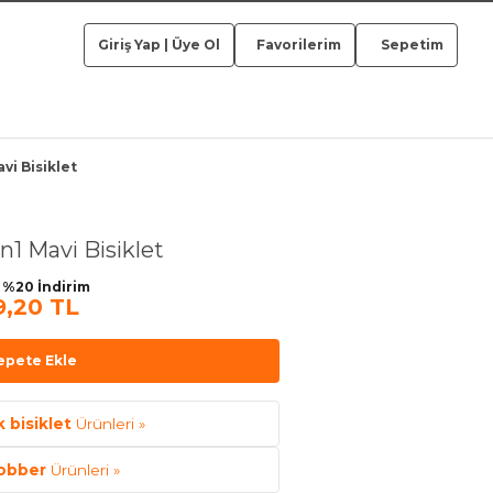
Giriş Yap
|
Üye Ol
Favorilerim
Sepetim
vi Bisiklet
n1 Mavi Bisiklet
 %20 İndirim
9,20 TL
epete Ekle
 bisiklet
Ürünleri »
obber
Ürünleri »