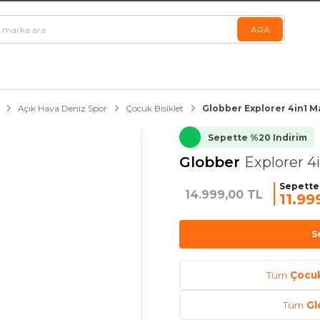
Açık Hava Deniz Spor
Çocuk Bisiklet
Globber Explorer 4in1 Ma
Sepette %20 Indirim
Globber
Explorer 4i
Sepette
14.999,00 TL
11.99
S
Tüm
Çocuk
Tüm
Gl