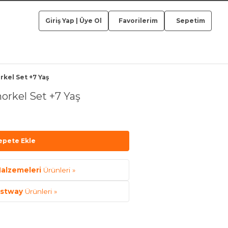
Giriş Yap
|
Üye Ol
Favorilerim
Sepetim
kel Set +7 Yaş
orkel Set +7 Yaş
epete Ekle
alzemeleri
Ürünleri »
stway
Ürünleri »