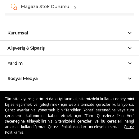
Mağaza Stok Durumu
Kurumsal
Alışveriş & Sipariş
Yardım
Sosyal Medya
Mobil Uygulamalar
Tüm site ziyaretçilerimizi daha iyi tanımak, sitemizdeki kullanıcı deneyimini
kişiselleştirmek ve iyileştirmek için web sitemizde çerezler kullanıyoruz.
Özdilekteyim'de Taksit Avantajları
Çerez ayarlarınızı yönetmek için “Tercihleri Yönet” seçeneğine veya tüm
çerezlerin kullanımını kabul etmek için “Tüm Çerezlere İzin Ver”
seçeneğine tıklayabilirsiniz. Sitemizdeki çerezleri ve bu çerezleri hangi
amaçla kullandığımızı Çerez Politikası’ndan inceleyebilirsiniz.
Çerez
Politikamız
Güvenli Alışveriş