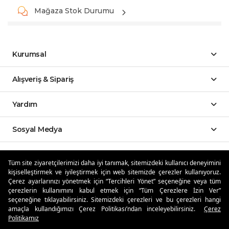
Mağaza Stok Durumu
Kurumsal
Alışveriş & Sipariş
Yardım
Sosyal Medya
Mobil Uygulamalar
Tüm site ziyaretçilerimizi daha iyi tanımak, sitemizdeki kullanıcı deneyimini
kişiselleştirmek ve iyileştirmek için web sitemizde çerezler kullanıyoruz.
Özdilekteyim'de Taksit Avantajları
Çerez ayarlarınızı yönetmek için “Tercihleri Yönet” seçeneğine veya tüm
çerezlerin kullanımını kabul etmek için “Tüm Çerezlere İzin Ver”
seçeneğine tıklayabilirsiniz. Sitemizdeki çerezleri ve bu çerezleri hangi
amaçla kullandığımızı Çerez Politikası’ndan inceleyebilirsiniz.
Çerez
Politikamız
Güvenli Alışveriş