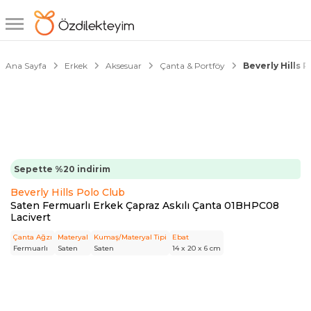
1/3
Ana Sayfa
Erkek
Aksesuar
Çanta & Portföy
Beverly Hills 
Sepette %20 indirim
Beverly Hills Polo Club
Saten Fermuarlı Erkek Çapraz Askılı Çanta 01BHPC08
Lacivert
Çanta Ağzı
Materyal
Kumaş/Materyal Tipi
Ebat
Fermuarlı
Saten
Saten
14 x 20 x 6 cm