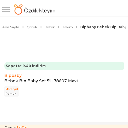
1/1
Ana Sayfa
Çocuk
Bebek
Takım
Bipbaby Bebek Bip Baby 
Sepette %40 indirim
Bipbaby
Bebek Bip Baby Set 5'li 78607 Mavi
Materyal
Pamuk