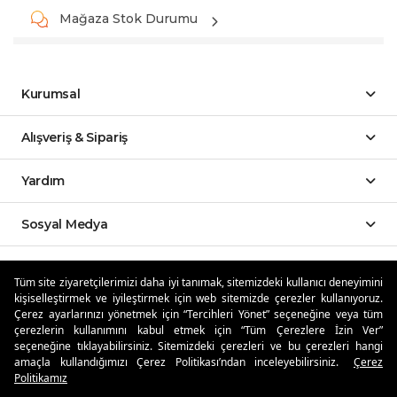
Mağaza Stok Durumu
Kurumsal
Alışveriş & Sipariş
Yardım
Sosyal Medya
Mobil Uygulamalar
Tüm site ziyaretçilerimizi daha iyi tanımak, sitemizdeki kullanıcı deneyimini
kişiselleştirmek ve iyileştirmek için web sitemizde çerezler kullanıyoruz.
Özdilekteyim'de Taksit Avantajları
Çerez ayarlarınızı yönetmek için “Tercihleri Yönet” seçeneğine veya tüm
çerezlerin kullanımını kabul etmek için “Tüm Çerezlere İzin Ver”
seçeneğine tıklayabilirsiniz. Sitemizdeki çerezleri ve bu çerezleri hangi
amaçla kullandığımızı Çerez Politikası’ndan inceleyebilirsiniz.
Çerez
Politikamız
Güvenli Alışveriş