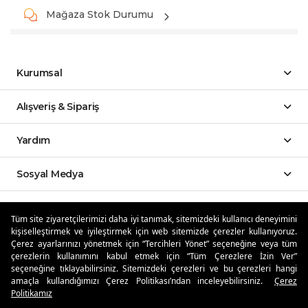
Mağaza Stok Durumu
Kurumsal
Alışveriş & Sipariş
Yardım
Sosyal Medya
Mobil Uygulamalar
Tüm site ziyaretçilerimizi daha iyi tanımak, sitemizdeki kullanıcı deneyimini
kişiselleştirmek ve iyileştirmek için web sitemizde çerezler kullanıyoruz.
Özdilekteyim'de Taksit Avantajları
Çerez ayarlarınızı yönetmek için “Tercihleri Yönet” seçeneğine veya tüm
çerezlerin kullanımını kabul etmek için “Tüm Çerezlere İzin Ver”
seçeneğine tıklayabilirsiniz. Sitemizdeki çerezleri ve bu çerezleri hangi
amaçla kullandığımızı Çerez Politikası’ndan inceleyebilirsiniz.
Çerez
Politikamız
Güvenli Alışveriş