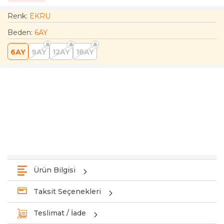
Renk:
EKRU
Beden
:
6AY
6AY
9AY
12AY
18AY
Ürün Bilgisi
Taksit Seçenekleri
Teslimat / İade