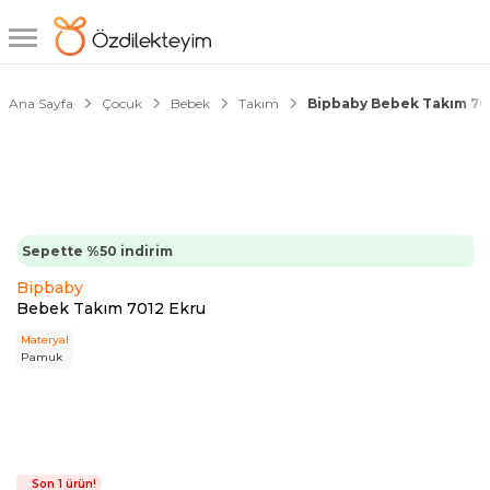
1/6
Ana Sayfa
Çocuk
Bebek
Takım
Bipbaby Bebek Takım 70
Sepette %50 indirim
Bipbaby
Bebek Takım 7012 Ekru
Materyal
Pamuk
Son 1 ürün!