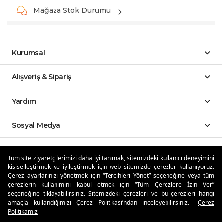
Mağaza Stok Durumu
Kurumsal
Alışveriş & Sipariş
Yardım
Sosyal Medya
Mobil Uygulamalar
Tüm site ziyaretçilerimizi daha iyi tanımak, sitemizdeki kullanıcı deneyimini
kişiselleştirmek ve iyileştirmek için web sitemizde çerezler kullanıyoruz.
Özdilekteyim'de Taksit Avantajları
Çerez ayarlarınızı yönetmek için “Tercihleri Yönet” seçeneğine veya tüm
çerezlerin kullanımını kabul etmek için “Tüm Çerezlere İzin Ver”
seçeneğine tıklayabilirsiniz. Sitemizdeki çerezleri ve bu çerezleri hangi
amaçla kullandığımızı Çerez Politikası’ndan inceleyebilirsiniz.
Çerez
Politikamız
Güvenli Alışveriş