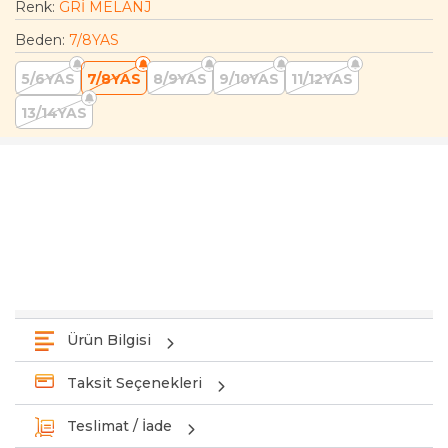
Renk:
GRİ MELANJ
Beden
:
7/8YAS
5/6YAS
7/8YAS
8/9YAS
9/10YAS
11/12YAS
13/14YAS
Ürün Bilgisi
Taksit Seçenekleri
Teslimat / İade