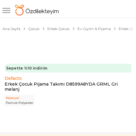
1/4
Çark Fırsatı
Ana Sayfa
Çocuk
Erkek Çocuk
Ev Giyim & Pijama
Erkek Ço
Sepette %10 indirim
Defacto
Erkek Çocuk Pijama Takımı D8599A8YDA GRML Gri
melanj
Materyal
Pamuk-Polyester