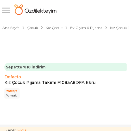
1/4
Çark Fırsatı
Ana Sayfa
Çocuk
Kız Çocuk
Ev Giyim & Pijama
Kız Çocuk P
Sepette %10 indirim
Defacto
Kız Çocuk Pijama Takımı F1083A8DFA Ekru
Materyal
Pamuk
Renk:
EKRU