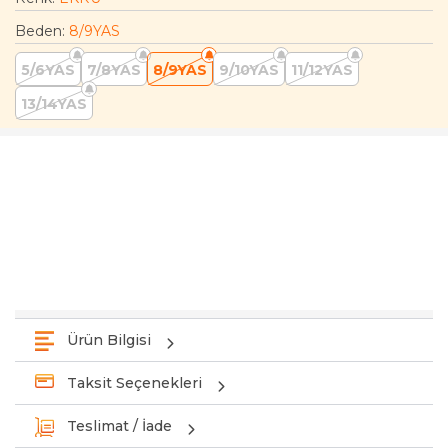
Beden
:
8/9YAS
5/6YAS
7/8YAS
8/9YAS
9/10YAS
11/12YAS
13/14YAS
Ürün Bilgisi
Taksit Seçenekleri
Teslimat / İade