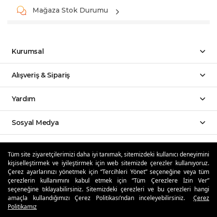
Mağaza Stok Durumu
Kurumsal
Alışveriş & Sipariş
Yardım
Sosyal Medya
Mobil Uygulamalar
Tüm site ziyaretçilerimizi daha iyi tanımak, sitemizdeki kullanıcı deneyimini
kişiselleştirmek ve iyileştirmek için web sitemizde çerezler kullanıyoruz.
Özdilekteyim'de Taksit Avantajları
Çerez ayarlarınızı yönetmek için “Tercihleri Yönet” seçeneğine veya tüm
çerezlerin kullanımını kabul etmek için “Tüm Çerezlere İzin Ver”
seçeneğine tıklayabilirsiniz. Sitemizdeki çerezleri ve bu çerezleri hangi
amaçla kullandığımızı Çerez Politikası’ndan inceleyebilirsiniz.
Çerez
Politikamız
Güvenli Alışveriş