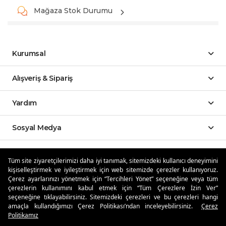
Mağaza Stok Durumu
Kurumsal
Alışveriş & Sipariş
Yardım
Sosyal Medya
Mobil Uygulamalar
Tüm site ziyaretçilerimizi daha iyi tanımak, sitemizdeki kullanıcı deneyimini
kişiselleştirmek ve iyileştirmek için web sitemizde çerezler kullanıyoruz.
Özdilekteyim'de Taksit Avantajları
Çerez ayarlarınızı yönetmek için “Tercihleri Yönet” seçeneğine veya tüm
çerezlerin kullanımını kabul etmek için “Tüm Çerezlere İzin Ver”
seçeneğine tıklayabilirsiniz. Sitemizdeki çerezleri ve bu çerezleri hangi
amaçla kullandığımızı Çerez Politikası’ndan inceleyebilirsiniz.
Çerez
Politikamız
Güvenli Alışveriş