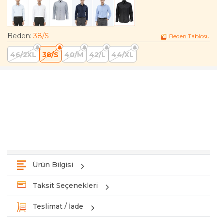
Beden
:
38/S
Beden Tablosu
46/2XL
38/S
40/M
42/L
44/XL
Ürün Bilgisi
Taksit Seçenekleri
Teslimat / İade