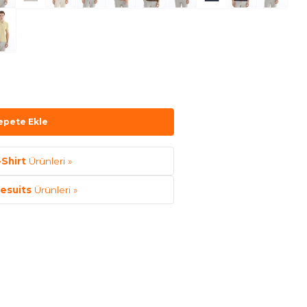
epete Ekle
-Shirt
Ürünleri »
nesuits
Ürünleri »