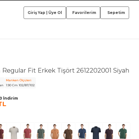
Giriş Yap
|
Üye Ol
Favorilerim
Sepetim
 Regular Fit Erkek Tişört 2612202001 Siyah
Manken Ölçüleri
an
1.90 Cm 102/87/102
 İndirim
TL