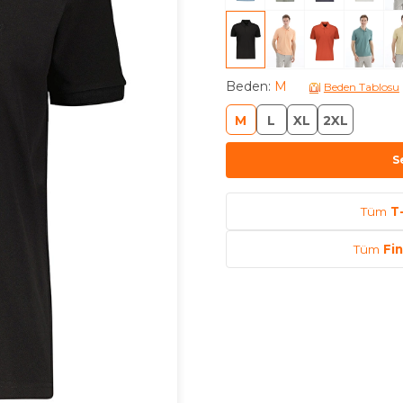
Beden
:
M
Beden Tablosu
M
L
XL
2XL
S
Tüm
T
Tüm
Fi