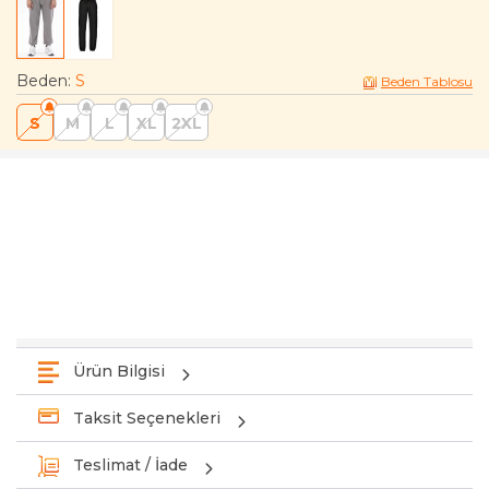
Beden
:
S
Beden Tablosu
S
M
L
XL
2XL
Ürün Bilgisi
Taksit Seçenekleri
Teslimat / İade