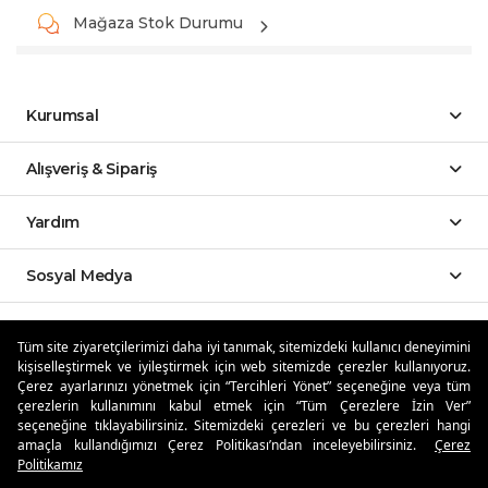
Mağaza Stok Durumu
Kurumsal
Alışveriş & Sipariş
Yardım
Sosyal Medya
Mobil Uygulamalar
Tüm site ziyaretçilerimizi daha iyi tanımak, sitemizdeki kullanıcı deneyimini
kişiselleştirmek ve iyileştirmek için web sitemizde çerezler kullanıyoruz.
Özdilekteyim'de Taksit Avantajları
Çerez ayarlarınızı yönetmek için “Tercihleri Yönet” seçeneğine veya tüm
çerezlerin kullanımını kabul etmek için “Tüm Çerezlere İzin Ver”
seçeneğine tıklayabilirsiniz. Sitemizdeki çerezleri ve bu çerezleri hangi
amaçla kullandığımızı Çerez Politikası’ndan inceleyebilirsiniz.
Çerez
Politikamız
Güvenli Alışveriş