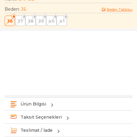
Beden
:
36
Beden Tablosu
36
37
38
39
40
41
Ürün Bilgisi
Taksit Seçenekleri
Teslimat / İade