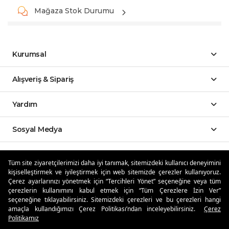
Mağaza Stok Durumu
Kurumsal
Alışveriş & Sipariş
Yardım
Sosyal Medya
Mobil Uygulamalar
Tüm site ziyaretçilerimizi daha iyi tanımak, sitemizdeki kullanıcı deneyimini
kişiselleştirmek ve iyileştirmek için web sitemizde çerezler kullanıyoruz.
Özdilekteyim'de Taksit Avantajları
Çerez ayarlarınızı yönetmek için “Tercihleri Yönet” seçeneğine veya tüm
çerezlerin kullanımını kabul etmek için “Tüm Çerezlere İzin Ver”
seçeneğine tıklayabilirsiniz. Sitemizdeki çerezleri ve bu çerezleri hangi
amaçla kullandığımızı Çerez Politikası’ndan inceleyebilirsiniz.
Çerez
Politikamız
Güvenli Alışveriş