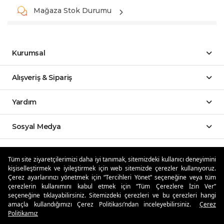
Mağaza Stok Durumu
Kurumsal
Alışveriş & Sipariş
Yardım
Sosyal Medya
Mobil Uygulamalar
Tüm site ziyaretçilerimizi daha iyi tanımak, sitemizdeki kullanıcı deneyimini
kişiselleştirmek ve iyileştirmek için web sitemizde çerezler kullanıyoruz.
Özdilekteyim'de Taksit Avantajları
Çerez ayarlarınızı yönetmek için “Tercihleri Yönet” seçeneğine veya tüm
çerezlerin kullanımını kabul etmek için “Tüm Çerezlere İzin Ver”
seçeneğine tıklayabilirsiniz. Sitemizdeki çerezleri ve bu çerezleri hangi
amaçla kullandığımızı Çerez Politikası’ndan inceleyebilirsiniz.
Çerez
Politikamız
Güvenli Alışveriş