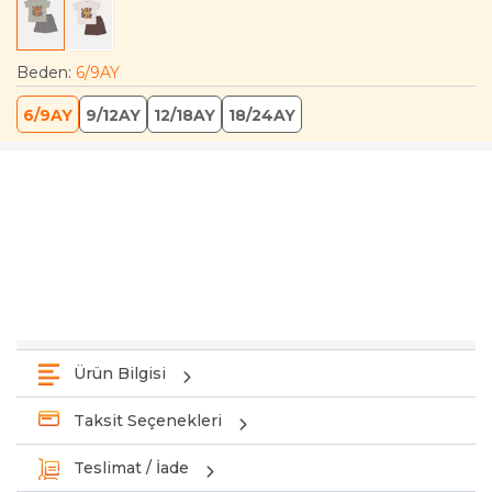
Beden
:
6/9AY
6/9AY
9/12AY
12/18AY
18/24AY
Ürün Bilgisi
Taksit Seçenekleri
Teslimat / İade