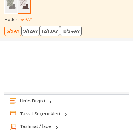
Beden
:
6/9AY
6/9AY
9/12AY
12/18AY
18/24AY
Ürün Bilgisi
Taksit Seçenekleri
Teslimat / İade