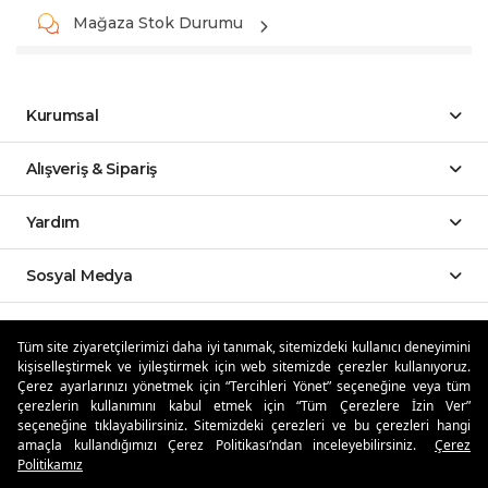
Mağaza Stok Durumu
Kurumsal
Alışveriş & Sipariş
Yardım
Sosyal Medya
Mobil Uygulamalar
Tüm site ziyaretçilerimizi daha iyi tanımak, sitemizdeki kullanıcı deneyimini
kişiselleştirmek ve iyileştirmek için web sitemizde çerezler kullanıyoruz.
Özdilekteyim'de Taksit Avantajları
Çerez ayarlarınızı yönetmek için “Tercihleri Yönet” seçeneğine veya tüm
çerezlerin kullanımını kabul etmek için “Tüm Çerezlere İzin Ver”
seçeneğine tıklayabilirsiniz. Sitemizdeki çerezleri ve bu çerezleri hangi
amaçla kullandığımızı Çerez Politikası’ndan inceleyebilirsiniz.
Çerez
Politikamız
Güvenli Alışveriş