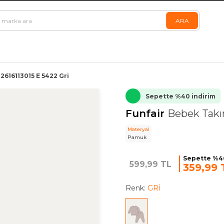
2616113015 E 5422 Gri
Sepette %40 indirim
Funfair
Bebek Takım
Materyal
Pamuk
Sepette %40
599,99 TL
359,99 
Renk:
GRİ