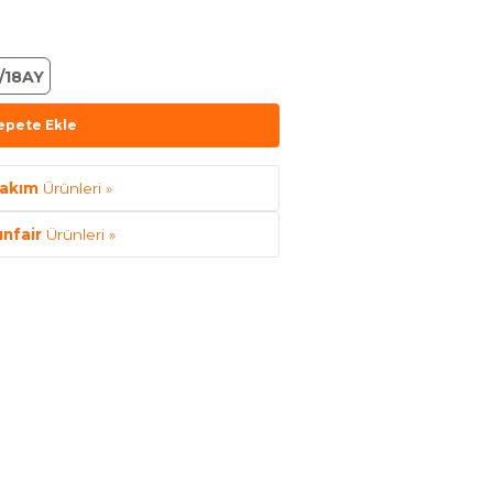
/18AY
epete Ekle
akım
Ürünleri »
unfair
Ürünleri »