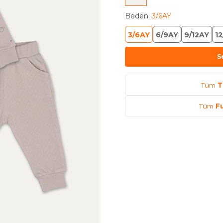
Beden
:
3/6AY
3/6AY
6/9AY
9/12AY
12
S
Tüm
T
Tüm
F