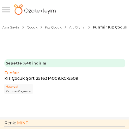
1/2
Ana Sayfa
Çocuk
Kız Çocuk
Alt Giyim
Funfair Kız Çocuk
Sepette %40 indirim
Funfair
Kız Çocuk Şort 2516314009.KC-5509
Materyal
Pamuk-Polyester
Renk:
MİNT