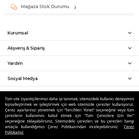
Mağaza Stok Durumu
Kurumsal
Alışveriş & Sipariş
Yardım
Sosyal Medya
Mobil Uygulamalar
Tüm site ziyaretçilerimizi daha iyi tanımak, sitemizdeki kullanıcı deneyimini
kişiselleştirmek ve iyileştirmek için web sitemizde çerezler kullanıyoruz.
Özdilekteyim'de Taksit Avantajları
Çerez ayarlarınızı yönetmek için “Tercihleri Yönet” seçeneğine veya tüm
çerezlerin kullanımını kabul etmek için “Tüm Çerezlere İzin Ver”
seçeneğine tıklayabilirsiniz. Sitemizdeki çerezleri ve bu çerezleri hangi
amaçla kullandığımızı Çerez Politikası’ndan inceleyebilirsiniz.
Çerez
Politikamız
Güvenli Alışveriş