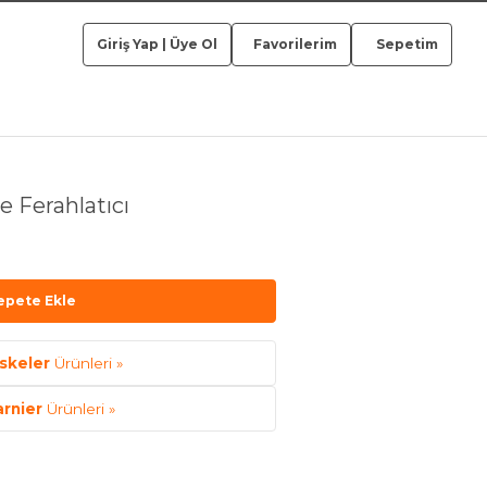
Giriş Yap
|
Üye Ol
Favorilerim
Sepetim
 Ferahlatıcı
epete Ekle
skeler
Ürünleri »
rnier
Ürünleri »