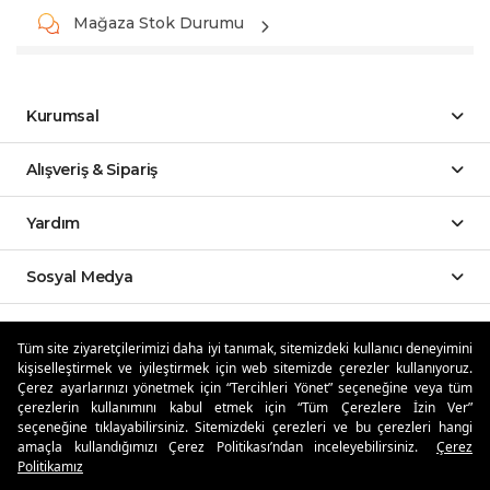
Mağaza Stok Durumu
Kurumsal
Alışveriş & Sipariş
Yardım
Sosyal Medya
Mobil Uygulamalar
Tüm site ziyaretçilerimizi daha iyi tanımak, sitemizdeki kullanıcı deneyimini
kişiselleştirmek ve iyileştirmek için web sitemizde çerezler kullanıyoruz.
Özdilekteyim'de Taksit Avantajları
Çerez ayarlarınızı yönetmek için “Tercihleri Yönet” seçeneğine veya tüm
çerezlerin kullanımını kabul etmek için “Tüm Çerezlere İzin Ver”
seçeneğine tıklayabilirsiniz. Sitemizdeki çerezleri ve bu çerezleri hangi
amaçla kullandığımızı Çerez Politikası’ndan inceleyebilirsiniz.
Çerez
Politikamız
Güvenli Alışveriş