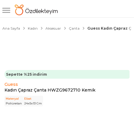
1/4
Ana Sayfa
Kadın
Aksesuar
Çanta
Guess Kadın Çapraz Ç
Sepette %25 indirim
Guess
Kadın Çapraz Çanta HWZG9672710 Kemik
Materyal
Ebat
Poliüretan
24x5x13 Cm