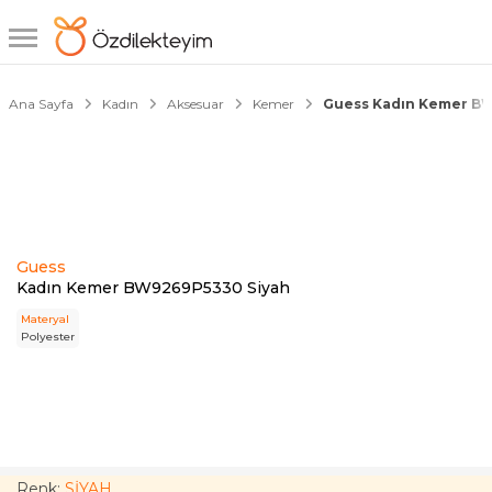
1/3
Ana Sayfa
Kadın
Aksesuar
Kemer
Guess Kadın Kemer B
Guess
Kadın Kemer BW9269P5330 Siyah
Materyal
Polyester
Renk:
SİYAH