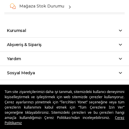
Mağaza Stok Durumu
Kurumsal
Alışveriş & Sipariş
Yardım
Sosyal Medya
Mobil Uygulamalar
Tüm site ziyaretçilerimizi daha iyi tanımak, sitemizdeki kullanıcı deneyimini
kişiselleştirmek ve iyileştirmek için web sitemizde çerezler kullanıyoruz.
Özdilekteyim'de Taksit Avantajları
Çerez ayarlarınızı yönetmek için “Tercihleri Yönet” seçeneğine veya tüm
çerezlerin kullanımını kabul etmek için “Tüm Çerezlere İzin Ver”
seçeneğine tıklayabilirsiniz. Sitemizdeki çerezleri ve bu çerezleri hangi
amaçla kullandığımızı Çerez Politikası’ndan inceleyebilirsiniz.
Çerez
Politikamız
Güvenli Alışveriş