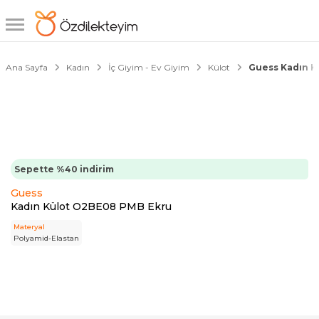
1/4
Ana Sayfa
Kadın
İç Giyim - Ev Giyim
Külot
Guess Kadın K
Sepette %40 indirim
Guess
Kadın Külot O2BE08 PMB Ekru
Materyal
Polyamid-Elastan