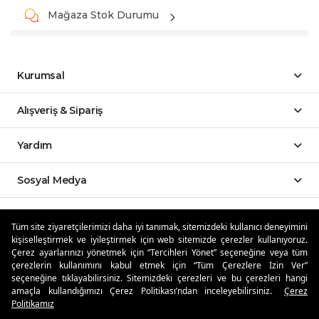
Mağaza Stok Durumu
Kurumsal
Alışveriş & Sipariş
Yardım
Sosyal Medya
Mobil Uygulamalar
Tüm site ziyaretçilerimizi daha iyi tanımak, sitemizdeki kullanıcı deneyimini
kişiselleştirmek ve iyileştirmek için web sitemizde çerezler kullanıyoruz.
Özdilekteyim'de Taksit Avantajları
Çerez ayarlarınızı yönetmek için “Tercihleri Yönet” seçeneğine veya tüm
çerezlerin kullanımını kabul etmek için “Tüm Çerezlere İzin Ver”
seçeneğine tıklayabilirsiniz. Sitemizdeki çerezleri ve bu çerezleri hangi
amaçla kullandığımızı Çerez Politikası’ndan inceleyebilirsiniz.
Çerez
Politikamız
Güvenli Alışveriş