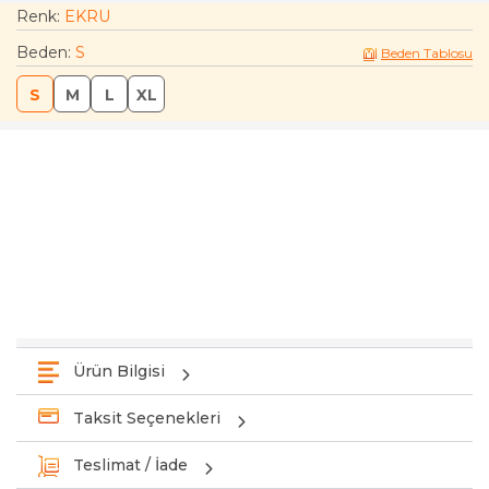
Renk:
EKRU
Beden
:
S
Beden Tablosu
S
M
L
XL
Ürün Bilgisi
Taksit Seçenekleri
Teslimat / İade