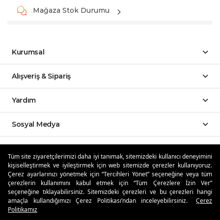
Mağaza Stok Durumu
Kurumsal
Alışveriş & Sipariş
Yardım
Sosyal Medya
Mobil Uygulamalar
Tüm site ziyaretçilerimizi daha iyi tanımak, sitemizdeki kullanıcı deneyimini
kişiselleştirmek ve iyileştirmek için web sitemizde çerezler kullanıyoruz.
Özdilekteyim'de Taksit Avantajları
Çerez ayarlarınızı yönetmek için “Tercihleri Yönet” seçeneğine veya tüm
çerezlerin kullanımını kabul etmek için “Tüm Çerezlere İzin Ver”
seçeneğine tıklayabilirsiniz. Sitemizdeki çerezleri ve bu çerezleri hangi
amaçla kullandığımızı Çerez Politikası’ndan inceleyebilirsiniz.
Çerez
Politikamız
Güvenli Alışveriş