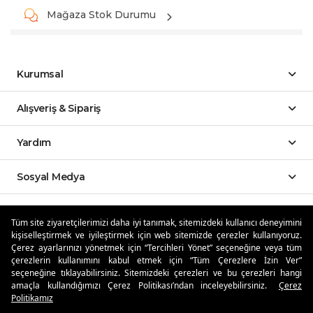
Mağaza Stok Durumu
Kurumsal
Alışveriş & Sipariş
Yardım
Sosyal Medya
Mobil Uygulamalar
Tüm site ziyaretçilerimizi daha iyi tanımak, sitemizdeki kullanıcı deneyimini
kişiselleştirmek ve iyileştirmek için web sitemizde çerezler kullanıyoruz.
Özdilekteyim'de Taksit Avantajları
Çerez ayarlarınızı yönetmek için “Tercihleri Yönet” seçeneğine veya tüm
çerezlerin kullanımını kabul etmek için “Tüm Çerezlere İzin Ver”
seçeneğine tıklayabilirsiniz. Sitemizdeki çerezleri ve bu çerezleri hangi
amaçla kullandığımızı Çerez Politikası’ndan inceleyebilirsiniz.
Çerez
Politikamız
Güvenli Alışveriş