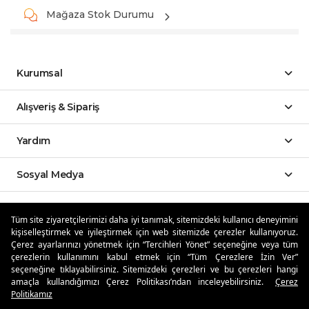
Mağaza Stok Durumu
Kurumsal
Alışveriş & Sipariş
Yardım
Sosyal Medya
Mobil Uygulamalar
Tüm site ziyaretçilerimizi daha iyi tanımak, sitemizdeki kullanıcı deneyimini
kişiselleştirmek ve iyileştirmek için web sitemizde çerezler kullanıyoruz.
Özdilekteyim'de Taksit Avantajları
Çerez ayarlarınızı yönetmek için “Tercihleri Yönet” seçeneğine veya tüm
çerezlerin kullanımını kabul etmek için “Tüm Çerezlere İzin Ver”
seçeneğine tıklayabilirsiniz. Sitemizdeki çerezleri ve bu çerezleri hangi
amaçla kullandığımızı Çerez Politikası’ndan inceleyebilirsiniz.
Çerez
Politikamız
Güvenli Alışveriş