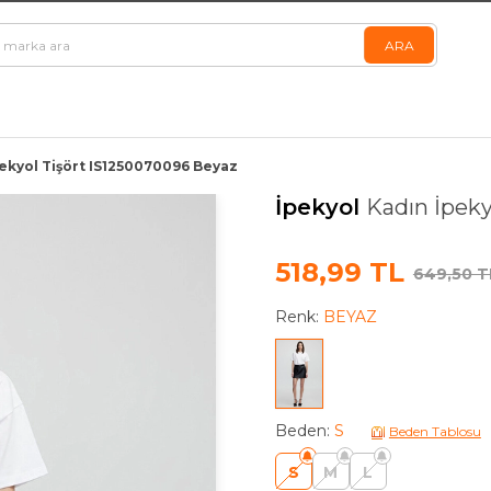
pekyol Tişört IS1250070096 Beyaz
İpekyol
Kadın İpeky
518,99 TL
649,50 T
Renk:
BEYAZ
Beden
:
S
Beden Tablosu
S
M
L