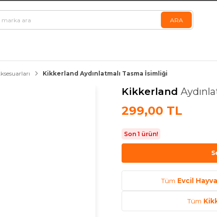
ksesuarları
Kikkerland Aydınlatmalı Tasma İsimliği
Kikkerland
Aydınla
299,00 TL
Son 1 ürün!
S
Tüm
Evcil Hayv
Tüm
Kik