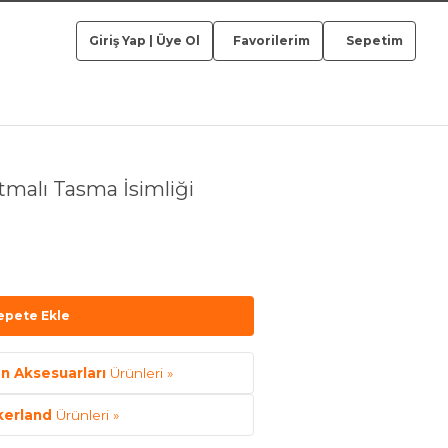
Giriş Yap
|
Üye Ol
Favorilerim
Sepetim
tmalı Tasma İsimliği
epete Ekle
an Aksesuarları
Ürünleri »
kerland
Ürünleri »