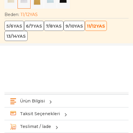
Beden
:
11/12YAS
5/6YAS
6/7YAS
7/8YAS
9/10YAS
11/12YAS
13/14YAS
Ürün Bilgisi
Taksit Seçenekleri
Teslimat / İade