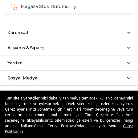
Mağaza Stok Durumu
Kurumsal
Alışveriş & Sipariş
Yardım
Sosyal Medya
Mobil Uygulamalar
Tüm site ziyaretçilerimizi daha iyi tanımak, sitemizdeki kullanıcı deneyimini
kişiselleştirmek ve iyileştirmek için web sitemizde çerezler kullanıyoruz.
Özdilekteyim'de Taksit Avantajları
Çerez ayarlarınızı yönetmek için “Tercihleri Yönet” seçeneğine veya tüm
çerezlerin kullanımını kabul etmek için “Tüm Çerezlere İzin Ver”
seçeneğine tıklayabilirsiniz. Sitemizdeki çerezleri ve bu çerezleri hangi
amaçla kullandığımızı Çerez Politikası’ndan inceleyebilirsiniz.
Çerez
Politikamız
Güvenli Alışveriş