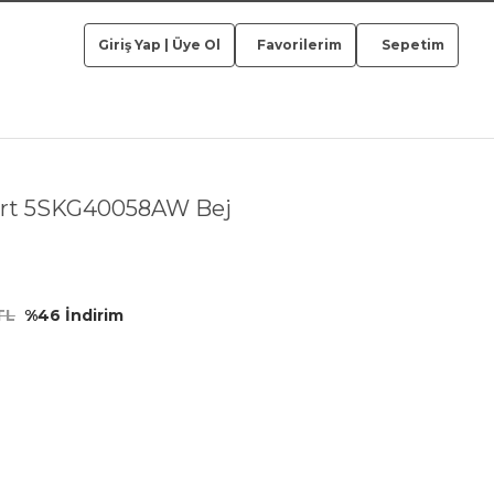
Giriş Yap
|
Üye Ol
Favorilerim
Sepetim
ort 5SKG40058AW Bej
TL
%46 İndirim