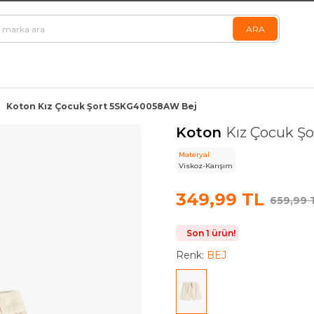
Koton Kız Çocuk Şort 5SKG40058AW Bej
Koton
Kız Çocuk Ş
Materyal
Viskoz-Karışım
349,99 TL
659,99 
Son 1 ürün!
Renk:
BEJ