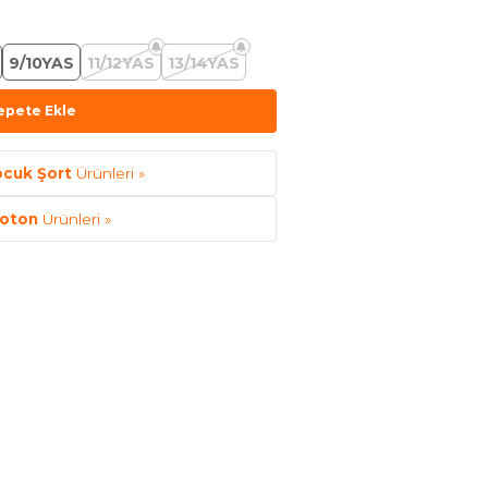
9/10YAS
11/12YAS
13/14YAS
epete Ekle
ocuk Şort
Ürünleri »
oton
Ürünleri »