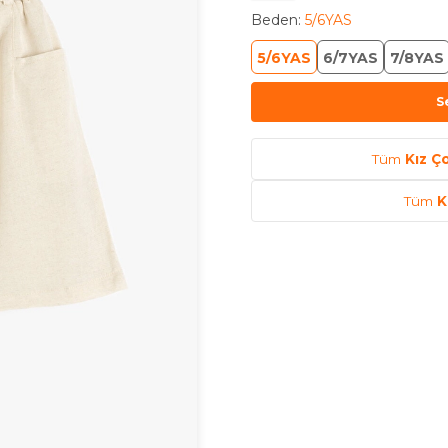
Beden
:
5/6YAS
5/6YAS
6/7YAS
7/8YAS
S
Tüm
Kız Ç
Tüm
K