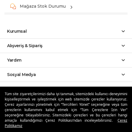
Mağaza Stok Durumu
Kurumsal
Alışveriş & Sipariş
Yardım
Sosyal Medya
Mobil Uygulamalar
Tüm site ziyaretçilerimizi daha iyi tanımak, sitemizdeki kullanıcı deneyimini
kişiselleştirmek ve iyileştirmek için web sitemizde çerezler kullanıyoruz.
Özdilekteyim'de Taksit Avantajları
Çerez ayarlarınızı yönetmek için “Tercihleri Yönet” seçeneğine veya tüm
çerezlerin kullanımını kabul etmek için “Tüm Çerezlere İzin Ver”
seçeneğine tıklayabilirsiniz. Sitemizdeki çerezleri ve bu çerezleri hangi
amaçla kullandığımızı Çerez Politikası’ndan inceleyebilirsiniz.
Çerez
Politikamız
Güvenli Alışveriş