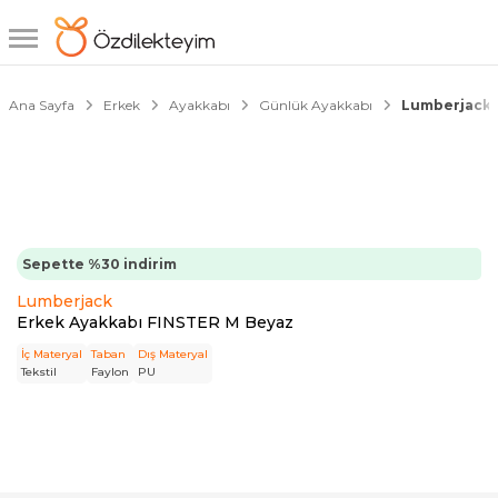
1/3
Ana Sayfa
Erkek
Ayakkabı
Günlük Ayakkabı
Lumberjack 
Sepette %30 indirim
Lumberjack
Erkek Ayakkabı FINSTER M Beyaz
İç Materyal
Taban
Dış Materyal
Tekstil
Faylon
PU