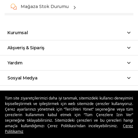
Mağaza Stok Durumu
Kurumsal
Alışveriş & Sipariş
Yardım
Sosyal Medya
Mobil Uygulamalar
Tüm site ziyaretçilerimizi daha iyi tanımak, sitemizdeki kullanıcı deneyimini
kişiselleştirmek ve iyileştirmek için web sitemizde çerezler kullanıyoruz.
Özdilekteyim'de Taksit Avantajları
Çerez ayarlarınızı yönetmek için “Tercihleri Yönet” seçeneğine veya tüm
çerezlerin kullanımını kabul etmek için “Tüm Çerezlere İzin Ver”
seçeneğine tıklayabilirsiniz. Sitemizdeki çerezleri ve bu çerezleri hangi
amaçla kullandığımızı Çerez Politikası’ndan inceleyebilirsiniz.
Çerez
Politikamız
Güvenli Alışveriş