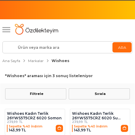
Ana Sayfa
Markalar
Wishoes
"Wishoes"
araması için 3 sonuç listeleniyor
Filtrele
Sırala
3
3
Wishoes Kadın Terlik
Wishoes Kadın Terlik
26YWS575CRZ 6020 Somon
26YWS575CRZ 6020 Su
239,99 TL
239,99 TL
yeşili
Sepette %40 İndirim
Sepette %40 İndirim
143,99 TL
143,99 TL
3