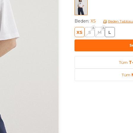
Beden
:
XS
Beden Tablosu
XS
S
M
L
S
Tüm
T
Tüm