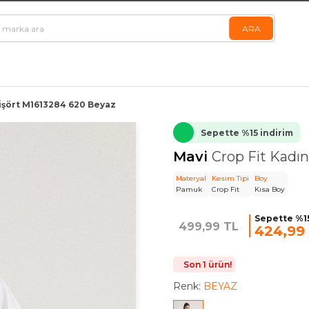
Tişört M1613284 620 Beyaz
Sepette %15 indirim
Mavi
Crop Fit Kadı
Materyal
Kesim Tipi
Boy
Pamuk
Crop Fit
Kısa Boy
Sepette %15
499,99 TL
424,99
Son 1 ürün!
Renk:
BEYAZ