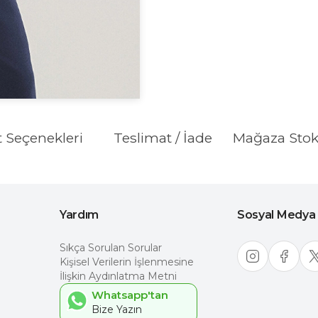
t Seçenekleri
Teslimat / İade
Mağaza Sto
Yardım
Sosyal Medya
Sıkça Sorulan Sorular
Kişisel Verilerin İşlenmesine
İlişkin Aydınlatma Metni
Whatsapp'tan