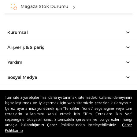
Mağaza Stok Durumu
Kurumsal
Alışveriş & Sipariş
Yardım
Sosyal Medya
Mobil Uygulamalar
Tüm site ziyaretçilerimizi daha iyi tanımak, sitemizdeki kullanıcı deneyimini
kişiselleştirmek ve iyileştirmek için web sitemizde çerezler kullanıyoruz.
Özdilekteyim'de Taksit Avantajları
Çerez ayarlarınızı yönetmek için “Tercihleri Yönet” seçeneğine veya tüm
çerezlerin kullanımını kabul etmek için “Tüm Çerezlere İzin Ver”
seçeneğine tıklayabilirsiniz. Sitemizdeki çerezleri ve bu çerezleri hangi
amaçla kullandığımızı Çerez Politikası’ndan inceleyebilirsiniz.
Çerez
Politikamız
Güvenli Alışveriş