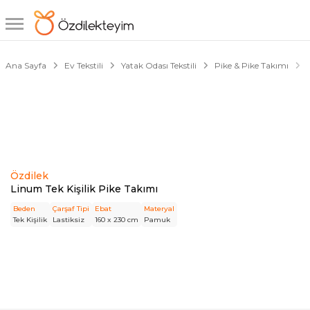
1/2
Ana Sayfa
Ev Tekstili
Yatak Odası Tekstili
Pike & Pike Takımı
Özdilek
Linum Tek Kişilik Pike Takımı
Beden
Çarşaf Tipi
Ebat
Materyal
Tek Kişilik
Lastiksiz
160 x 230 cm
Pamuk