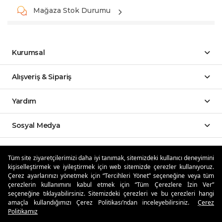
Mağaza Stok Durumu
Kurumsal
Alışveriş & Sipariş
Yardım
Sosyal Medya
Mobil Uygulamalar
Tüm site ziyaretçilerimizi daha iyi tanımak, sitemizdeki kullanıcı deneyimini
kişiselleştirmek ve iyileştirmek için web sitemizde çerezler kullanıyoruz.
Özdilekteyim'de Taksit Avantajları
Çerez ayarlarınızı yönetmek için “Tercihleri Yönet” seçeneğine veya tüm
çerezlerin kullanımını kabul etmek için “Tüm Çerezlere İzin Ver”
seçeneğine tıklayabilirsiniz. Sitemizdeki çerezleri ve bu çerezleri hangi
amaçla kullandığımızı Çerez Politikası’ndan inceleyebilirsiniz.
Çerez
Politikamız
Güvenli Alışveriş